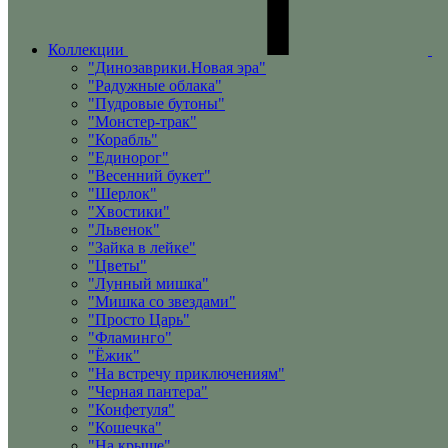
Коллекции
"Динозаврики.Новая эра"
"Радужные облака"
"Пудровые бутоны"
"Монстер-трак"
"Корабль"
"Единорог"
"Весенний букет"
"Шерлок"
"Хвостики"
"Львенок"
"Зайка в лейке"
"Цветы"
"Лунный мишка"
"Мишка со звездами"
"Просто Царь"
"Фламинго"
"Ёжик"
"На встречу приключениям"
"Черная пантера"
"Конфетуля"
"Кошечка"
"На крыше"