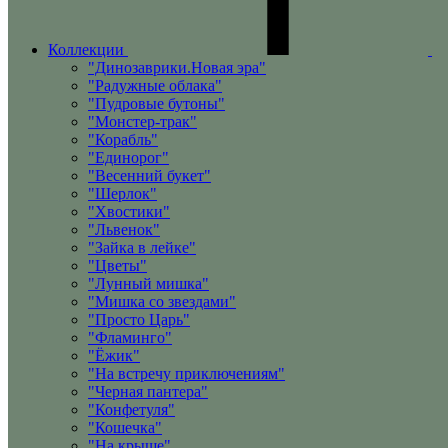
Коллекции
"Динозаврики.Новая эра"
"Радужные облака"
"Пудровые бутоны"
"Монстер-трак"
"Корабль"
"Единорог"
"Весенний букет"
"Шерлок"
"Хвостики"
"Львенок"
"Зайка в лейке"
"Цветы"
"Лунный мишка"
"Мишка со звездами"
"Просто Царь"
"Фламинго"
"Ёжик"
"На встречу приключениям"
"Черная пантера"
"Конфетуля"
"Кошечка"
"На крыше"