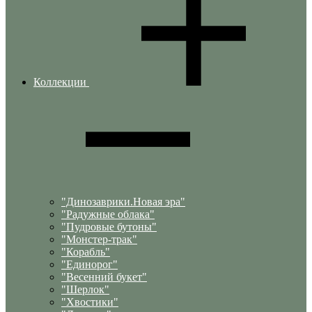
Коллекции
"Динозаврики.Новая эра"
"Радужные облака"
"Пудровые бутоны"
"Монстер-трак"
"Корабль"
"Единорог"
"Весенний букет"
"Шерлок"
"Хвостики"