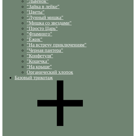
"Львенок"
"Зайка в лейке"
"Цветы"
"Лунный мишка"
"Мишка со звездами"
"Просто Царь"
"Фламинго"
"Ёжик"
"На встречу приключениям"
"Черная пантера"
"Конфетуля"
"Кошечка"
"На крыше"
Органический хлопок
Базовый трикотаж