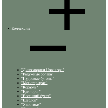
Коллекции
"Динозаврики.Новая эра"
"Радужные облака"
"Пудровые бутоны"
"Монстер-трак"
"Корабль"
"Единорог"
"Весенний букет"
"Шерлок"
"Хвостики"