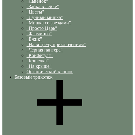
"Львенок"
"Зайка в лейке"
"Цветы"
"Лунный мишка"
"Мишка со звездами"
"Просто Царь"
"Фламинго"
"Ёжик"
"На встречу приключениям"
"Черная пантера"
"Конфетуля"
"Кошечка"
"На крыше"
Органический хлопок
Базовый трикотаж