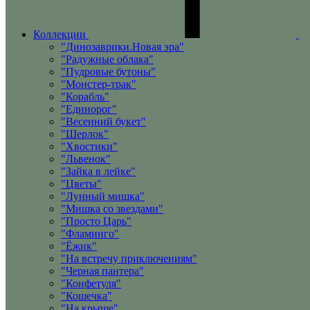
Коллекции
"Динозаврики.Новая эра"
"Радужные облака"
"Пудровые бутоны"
"Монстер-трак"
"Корабль"
"Единорог"
"Весенний букет"
"Шерлок"
"Хвостики"
"Львенок"
"Зайка в лейке"
"Цветы"
"Лунный мишка"
"Мишка со звездами"
"Просто Царь"
"Фламинго"
"Ёжик"
"На встречу приключениям"
"Черная пантера"
"Конфетуля"
"Кошечка"
"На крыше"