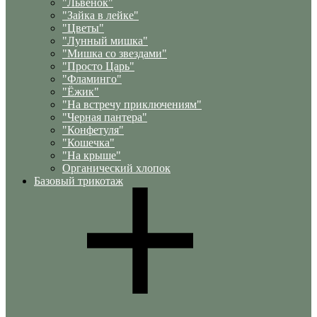
"Львенок"
"Зайка в лейке"
"Цветы"
"Лунный мишка"
"Мишка со звездами"
"Просто Царь"
"Фламинго"
"Ёжик"
"На встречу приключениям"
"Черная пантера"
"Конфетуля"
"Кошечка"
"На крыше"
Органический хлопок
Базовый трикотаж