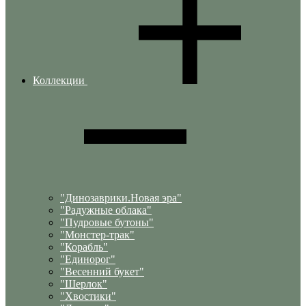
Коллекции
"Динозаврики.Новая эра"
"Радужные облака"
"Пудровые бутоны"
"Монстер-трак"
"Корабль"
"Единорог"
"Весенний букет"
"Шерлок"
"Хвостики"