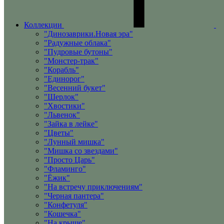
Коллекции
"Динозаврики.Новая эра"
"Радужные облака"
"Пудровые бутоны"
"Монстер-трак"
"Корабль"
"Единорог"
"Весенний букет"
"Шерлок"
"Хвостики"
"Львенок"
"Зайка в лейке"
"Цветы"
"Лунный мишка"
"Мишка со звездами"
"Просто Царь"
"Фламинго"
"Ёжик"
"На встречу приключениям"
"Черная пантера"
"Конфетуля"
"Кошечка"
"На крыше"