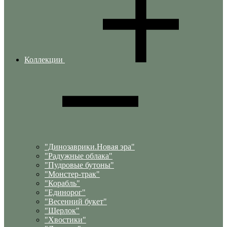
Коллекции
"Динозаврики.Новая эра"
"Радужные облака"
"Пудровые бутоны"
"Монстер-трак"
"Корабль"
"Единорог"
"Весенний букет"
"Шерлок"
"Хвостики"