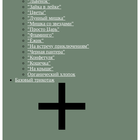
"Львенок"
"Зайка в лейке"
"Цветы"
"Лунный мишка"
"Мишка со звездами"
"Просто Царь"
"Фламинго"
"Ёжик"
"На встречу приключениям"
"Черная пантера"
"Конфетуля"
"Кошечка"
"На крыше"
Органический хлопок
Базовый трикотаж