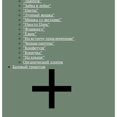
"Львенок"
"Зайка в лейке"
"Цветы"
"Лунный мишка"
"Мишка со звездами"
"Просто Царь"
"Фламинго"
"Ёжик"
"На встречу приключениям"
"Черная пантера"
"Конфетуля"
"Кошечка"
"На крыше"
Органический хлопок
Базовый трикотаж