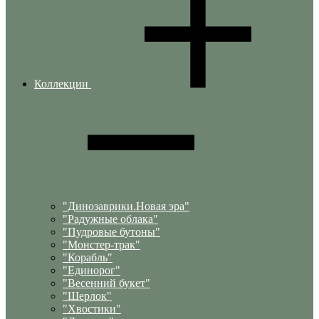
Коллекции
"Динозаврики.Новая эра"
"Радужные облака"
"Пудровые бутоны"
"Монстер-трак"
"Корабль"
"Единорог"
"Весенний букет"
"Шерлок"
"Хвостики"