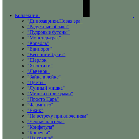
Коллекции
"Динозаврики.Новая эра"
"Радужные облака"
"Пудровые бутоны"
"Монстер-трак"
"Корабль"
"Единорог"
"Весенний букет"
"Шерлок"
"Хвостики"
"Львенок"
"Зайка в лейке"
"Цветы"
"Лунный мишка"
"Мишка со звездами"
"Просто Царь"
"Фламинго"
"Ёжик"
"На встречу приключениям"
"Черная пантера"
"Конфетуля"
"Кошечка"
"На крыше"