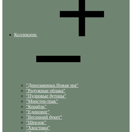
Коллекции
"Динозаврики.Новая эра"
"Радужные облака"
"Пудровые бутоны"
"Монстер-трак"
"Корабль"
"Единорог"
"Весенний букет"
"Шерлок"
"Хвостики"