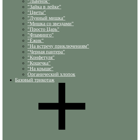
"Львенок"
"Зайка в лейке"
"Цветы"
"Лунный мишка"
"Мишка со звездами"
"Просто Царь"
"Фламинго"
"Ёжик"
"На встречу приключениям"
"Черная пантера"
"Конфетуля"
"Кошечка"
"На крыше"
Органический хлопок
Базовый трикотаж