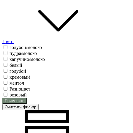
Цвет
голубой/молоко
пудра/молоко
капучино/молоко
белый
голубой
кремовый
ментол
Разноцвет
розовый
Применить
Очистить фильтр