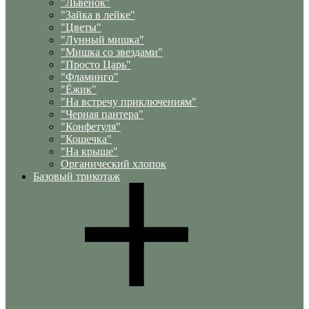
"Львенок"
"Зайка в лейке"
"Цветы"
"Лунный мишка"
"Мишка со звездами"
"Просто Царь"
"Фламинго"
"Ёжик"
"На встречу приключениям"
"Черная пантера"
"Конфетуля"
"Кошечка"
"На крыше"
Органический хлопок
Базовый трикотаж