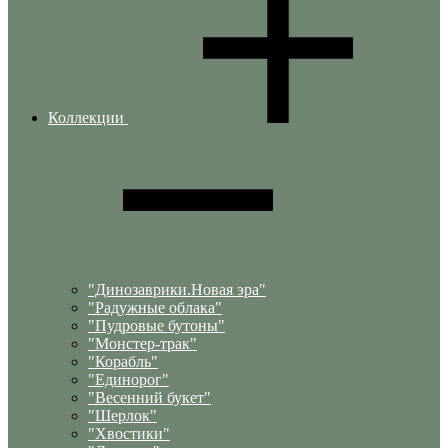
Коллекции
"Динозаврики.Новая эра"
"Радужные облака"
"Пудровые бутоны"
"Монстер-трак"
"Корабль"
"Единорог"
"Весенний букет"
"Шерлок"
"Хвостики"