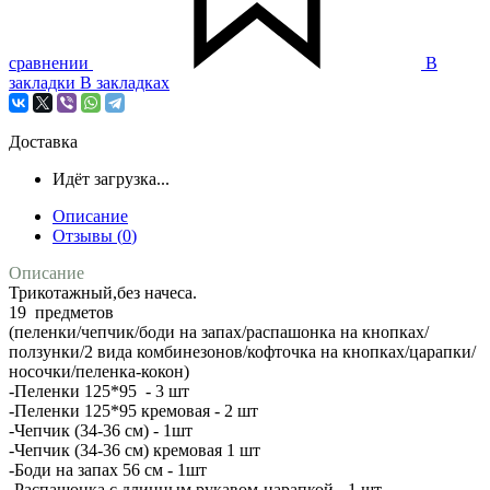
сравнении
В
закладки
В закладках
Доставка
Идёт загрузка...
Описание
Отзывы (
0
)
Описание
Трикотажный,без начеса.
19 предметов
(пеленки/чепчик/боди на запах/распашонка на кнопках/
ползунки/2 вида комбинезонов/кофточка на кнопках/царапки/
носочки/пеленка-кокон)
-Пеленки 125*95 - 3 шт
-Пеленки 125*95 кремовая - 2 шт
-Чепчик (34-36 см) - 1шт
-Чепчик (34-36 см) кремовая 1 шт
-Боди на запах 56 см - 1шт
-Распашонка с длинным рукавом-царапкой - 1 шт